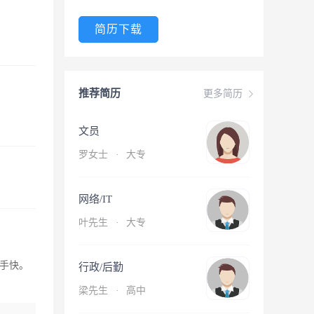
简历下载
推荐简历
更多简历
文员
罗女士
·
大专
网络/IT
叶先生
·
大专
手快。
行政/后勤
梁先生
·
高中