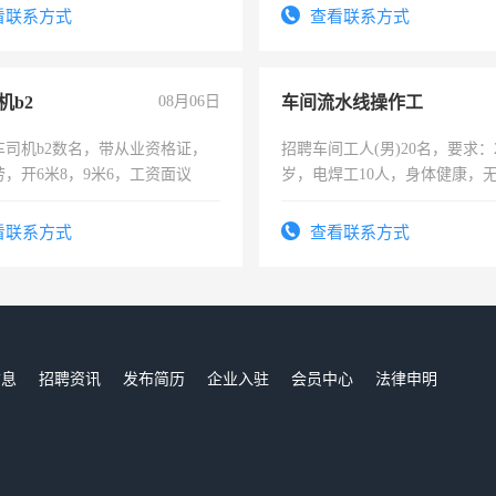
表或者有医学资质的优先，底薪
看联系方式
查看联系方式
交五险。
机b2
08月06日
车间流水线操作工
车司机b2数名，带从业资格证，
招聘车间工人(男)20名，要求：2
，开6米8，9米6，工资面议
岁，电焊工10人，身体健康，
好。薪资：4500-7000元，标
宿，免费发放劳保用品，两班
看联系方式
查看联系方式
25号准时发放工资，工作时间1
信息
招聘资讯
发布简历
企业入驻
会员中心
法律申明
们