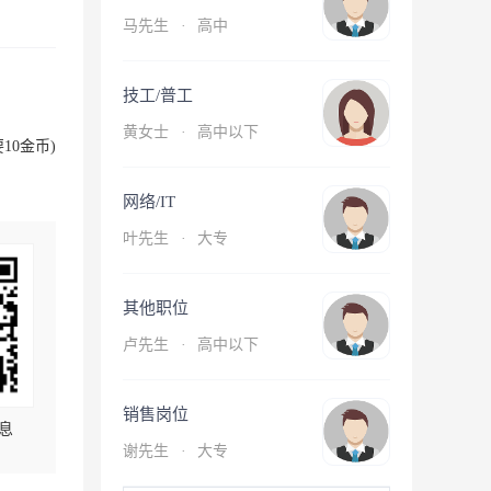
马先生
·
高中
技工/普工
黄女士
·
高中以下
10金币)
网络/IT
叶先生
·
大专
其他职位
卢先生
·
高中以下
销售岗位
息
谢先生
·
大专