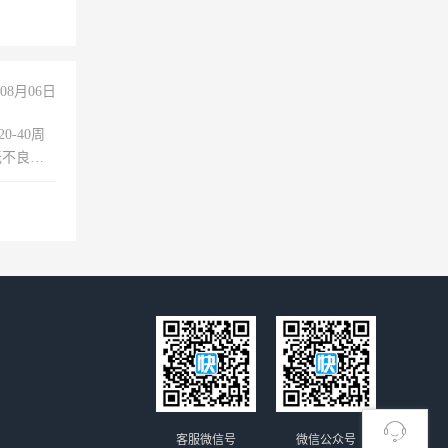
+绩效，
08月06日
0-40周
无不良嗜
准八人间住
倒，每月
0小时
客服微信号
微信公众号