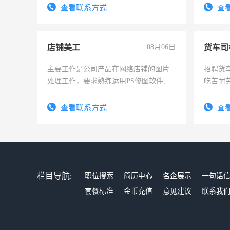
查看联系方式
查
店铺美工
08月06日
货车司
主要工作是公司产品在网络店铺的图片
招聘货
处理工作，要求熟练运用PS修图软件,工
吃苦耐劳
作时间每天8小时，待遇优厚。
查看联系方式
查
栏目导航:
职位搜索
简历中心
名企展示
一句话
套餐标准
金币充值
意见建议
联系我