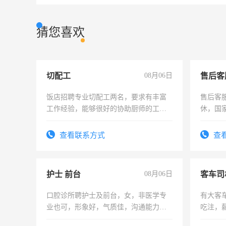
猜您喜欢
切配工
08月06日
售后客
饭店招聘专业切配工两名，要求有丰富
售后客服
工作经验，能够很好的协助厨师的工
休，国
作。包吃住，每月有公休，工资3500-
4500。
查看联系方式
查
护士 前台
08月06日
客车司
口腔诊所聘护士及前台，女，非医学专
有大客
业也可，形象好，气质佳，沟通能力
吃注，
强。面试，周日休息。